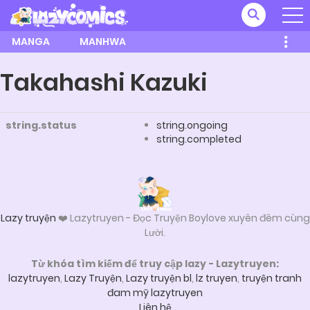
MANGA
MANHWA
Takahashi Kazuki
string.status
string.ongoing
string.completed
Lazy truyện
❤️ Lazytruyen - Đọc Truyện Boylove xuyên đêm cùng
Lười.
Từ khóa tìm kiếm để truy cập lazy - Lazytruyen:
lazytruyen
,
Lazy Truyện
,
Lazy truyện bl
,
lz truyen
,
truyện tranh
đam mỹ lazytruyen
Liên hệ