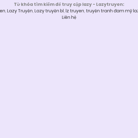
Từ khóa tìm kiếm để truy cập lazy - Lazytruyen:
yen
,
Lazy Truyện
,
Lazy truyện bl
,
lz truyen
,
truyện tranh đam mỹ la
Liên hệ