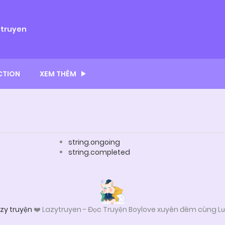
ytruyen
CTION
XEM THÊM
string.ongoing
string.completed
zy truyện
❤️ Lazytruyen - Đọc Truyện Boylove xuyên đêm cùng Lư