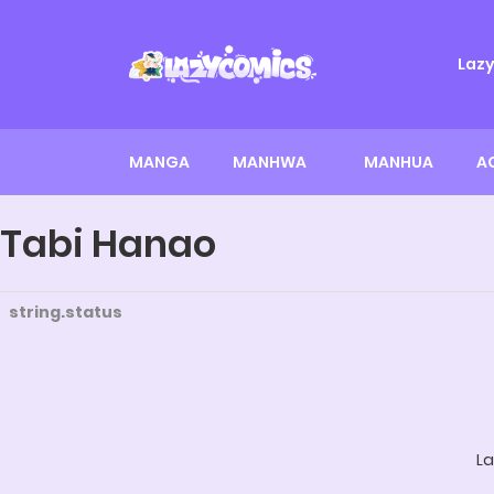
Laz
MANGA
MANHWA
MANHUA
A
Tabi Hanao
string.status
La