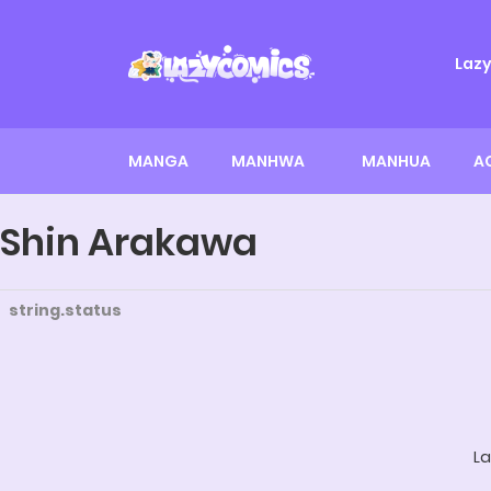
Laz
MANGA
MANHWA
MANHUA
A
Shin Arakawa
string.status
La