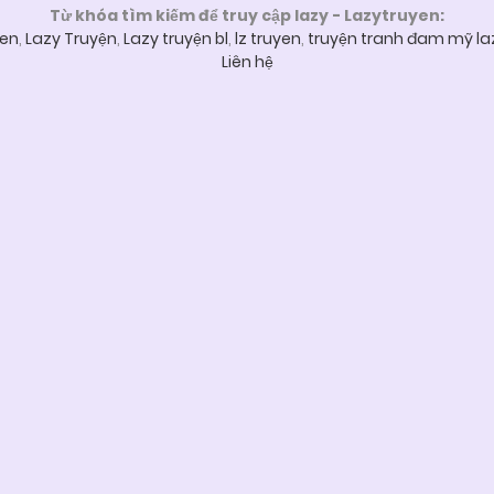
Từ khóa tìm kiếm để truy cập lazy - Lazytruyen:
yen
,
Lazy Truyện
,
Lazy truyện bl
,
lz truyen
,
truyện tranh đam mỹ la
Liên hệ