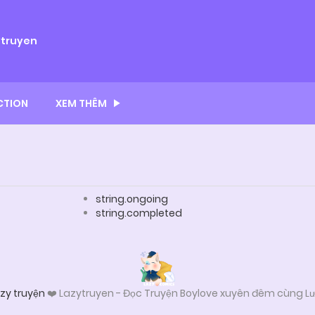
ytruyen
CTION
XEM THÊM
string.ongoing
string.completed
zy truyện
❤️ Lazytruyen - Đọc Truyện Boylove xuyên đêm cùng Lư