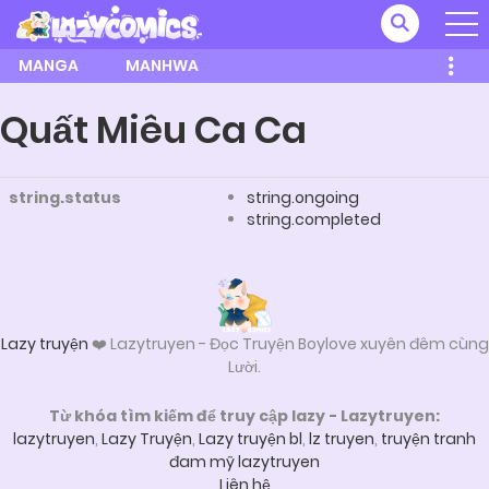
MANGA
MANHWA
Quất Miêu Ca Ca
string.status
string.ongoing
string.completed
Lazy truyện
❤️ Lazytruyen - Đọc Truyện Boylove xuyên đêm cùng
Lười.
Từ khóa tìm kiếm để truy cập lazy - Lazytruyen:
lazytruyen
,
Lazy Truyện
,
Lazy truyện bl
,
lz truyen
,
truyện tranh
đam mỹ lazytruyen
Liên hệ