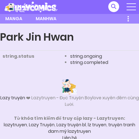
MANGA
MANHWA
Park Jin Hwan
string.status
string.ongoing
string.completed
Lazy truyện
❤️ Lazytruyen - Đọc Truyện Boylove xuyên đêm cùng
Lười.
Từ khóa tìm kiếm để truy cập lazy - Lazytruyen:
lazytruyen
,
Lazy Truyện
,
Lazy truyện bl
,
lz truyen
,
truyện tranh
đam mỹ lazytruyen
Liên hệ