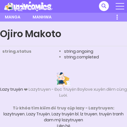
MANGA
MANHWA
Ojiro Makoto
string.status
string.ongoing
string.completed
Lazy truyện
❤️ Lazytruyen - Đọc Truyện Boylove xuyên đêm cùng
Lười.
Từ khóa tìm kiếm để truy cập lazy - Lazytruyen:
lazytruyen
,
Lazy Truyện
,
Lazy truyện bl
,
lz truyen
,
truyện tranh
đam mỹ lazytruyen
Liên hệ