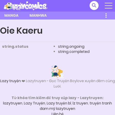
MANGA
MANHWA
Oie Kaeru
string.status
string.ongoing
string.completed
Lazy truyện
❤️ Lazytruyen - Đọc Truyện Boylove xuyên đêm cùng
Lười.
Từ khóa tìm kiếm để truy cập lazy - Lazytruyen:
lazytruyen
,
Lazy Truyện
,
Lazy truyện bl
,
lz truyen
,
truyện tranh
đam mỹ lazytruyen
Liên hệ