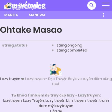
MANGA
MANHWA
Ohtake Masao
string.status
string.ongoing
string.completed
Lazy truyện
❤️ Lazytruyen - Đọc Truyện Boylove xuyên đêm cùng
Lười.
Từ khóa tìm kiếm để truy cập lazy - Lazytruyen:
lazytruyen
,
Lazy Truyện
,
Lazy truyện bl
,
lz truyen
,
truyện tranh
đam mỹ lazytruyen
Liên hệ