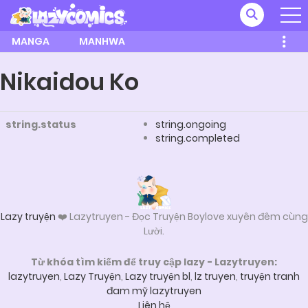
MANGA
MANHWA
Nikaidou Ko
string.status
string.ongoing
string.completed
Lazy truyện
❤️ Lazytruyen - Đọc Truyện Boylove xuyên đêm cùng
Lười.
Từ khóa tìm kiếm để truy cập lazy - Lazytruyen:
lazytruyen
,
Lazy Truyện
,
Lazy truyện bl
,
lz truyen
,
truyện tranh
đam mỹ lazytruyen
Liên hệ