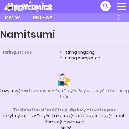
MANGA
MANHWA
Namitsumi
string.status
string.ongoing
string.completed
Lazy truyện
❤️ Lazytruyen - Đọc Truyện Boylove xuyên đêm cùng
Lười.
Từ khóa tìm kiếm để truy cập lazy - Lazytruyen:
lazytruyen
,
Lazy Truyện
,
Lazy truyện bl
,
lz truyen
,
truyện tranh
đam mỹ lazytruyen
Liên hệ