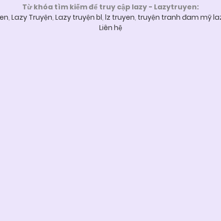
Từ khóa tìm kiếm để truy cập lazy - Lazytruyen:
yen
,
Lazy Truyện
,
Lazy truyện bl
,
lz truyen
,
truyện tranh đam mỹ la
Liên hệ