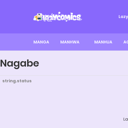
Laz
MANGA
MANHWA
MANHUA
A
Nagabe
string.status
La