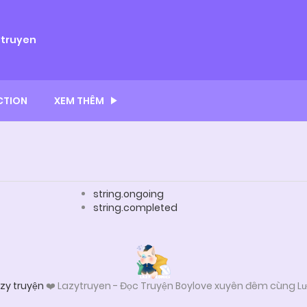
ytruyen
CTION
XEM THÊM
string.ongoing
string.completed
zy truyện
❤️ Lazytruyen - Đọc Truyện Boylove xuyên đêm cùng Lư