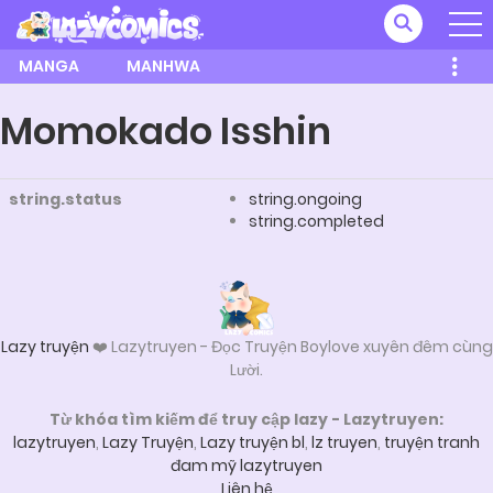
MANGA
MANHWA
Momokado Isshin
string.status
string.ongoing
string.completed
Lazy truyện
❤️ Lazytruyen - Đọc Truyện Boylove xuyên đêm cùng
Lười.
Từ khóa tìm kiếm để truy cập lazy - Lazytruyen:
lazytruyen
,
Lazy Truyện
,
Lazy truyện bl
,
lz truyen
,
truyện tranh
đam mỹ lazytruyen
Liên hệ