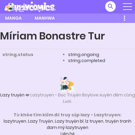
MANGA
MANHWA
Míriam Bonastre Tur
string.status
string.ongoing
string.completed
Lazy truyện
❤️ Lazytruyen - Đọc Truyện Boylove xuyên đêm cùng
Lười.
Từ khóa tìm kiếm để truy cập lazy - Lazytruyen:
lazytruyen
,
Lazy Truyện
,
Lazy truyện bl
,
lz truyen
,
truyện tranh
đam mỹ lazytruyen
Liên hệ