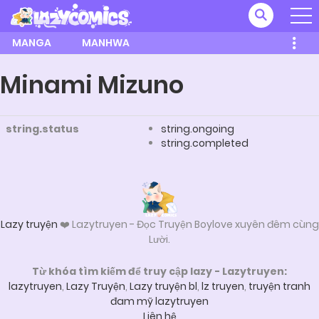
MANGA
MANHWA
Minami Mizuno
string.status
string.ongoing
string.completed
Lazy truyện
❤️ Lazytruyen - Đọc Truyện Boylove xuyên đêm cùng
Lười.
Từ khóa tìm kiếm để truy cập lazy - Lazytruyen:
lazytruyen
,
Lazy Truyện
,
Lazy truyện bl
,
lz truyen
,
truyện tranh
đam mỹ lazytruyen
Liên hệ