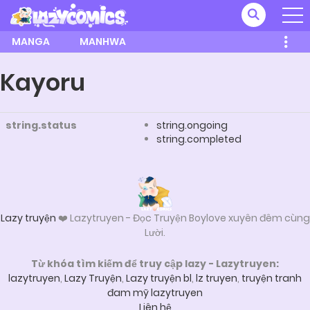
MANGA
MANHWA
Kayoru
string.status
string.ongoing
string.completed
Lazy truyện
❤️ Lazytruyen - Đọc Truyện Boylove xuyên đêm cùng
Lười.
Từ khóa tìm kiếm để truy cập lazy - Lazytruyen:
lazytruyen
,
Lazy Truyện
,
Lazy truyện bl
,
lz truyen
,
truyện tranh
đam mỹ lazytruyen
Liên hệ