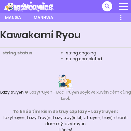
MANGA
MANHWA
Kawakami Ryou
string.status
string.ongoing
string.completed
Lazy truyện
❤️ Lazytruyen - Đọc Truyện Boylove xuyên đêm cùng
Lười.
Từ khóa tìm kiếm để truy cập lazy - Lazytruyen:
lazytruyen
,
Lazy Truyện
,
Lazy truyện bl
,
lz truyen
,
truyện tranh
đam mỹ lazytruyen
Liên hệ