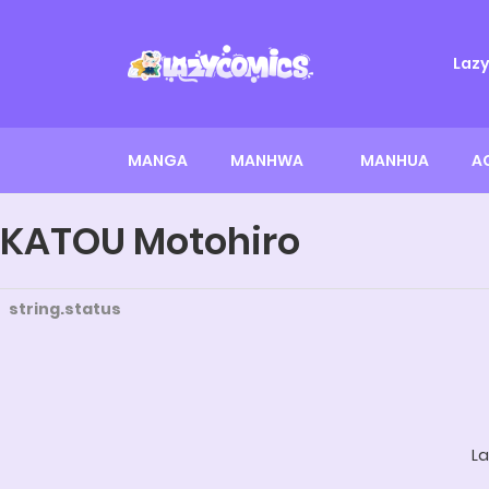
Laz
MANGA
MANHWA
MANHUA
A
KATOU Motohiro
string.status
La