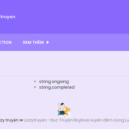
ytruyen
CTION
XEM THÊM
string.ongoing
string.completed
zy truyện
❤️ Lazytruyen - Đọc Truyện Boylove xuyên đêm cùng Lư