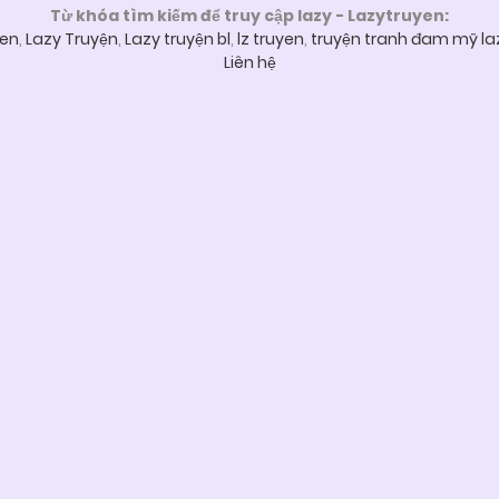
Từ khóa tìm kiếm để truy cập lazy - Lazytruyen:
yen
,
Lazy Truyện
,
Lazy truyện bl
,
lz truyen
,
truyện tranh đam mỹ la
Liên hệ