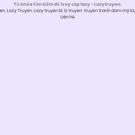
Từ khóa tìm kiếm để truy cập lazy - Lazytruyen:
yen
,
Lazy Truyện
,
Lazy truyện bl
,
lz truyen
,
truyện tranh đam mỹ la
Liên hệ