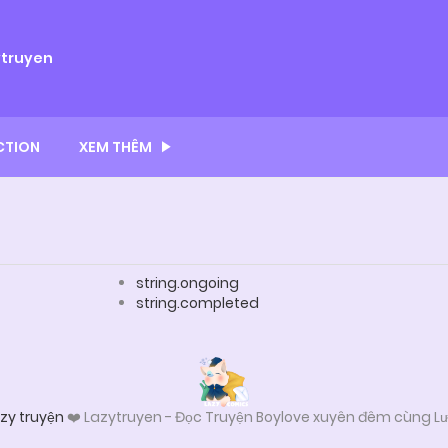
ytruyen
CTION
XEM THÊM
string.ongoing
string.completed
zy truyện
❤️ Lazytruyen - Đọc Truyện Boylove xuyên đêm cùng Lư