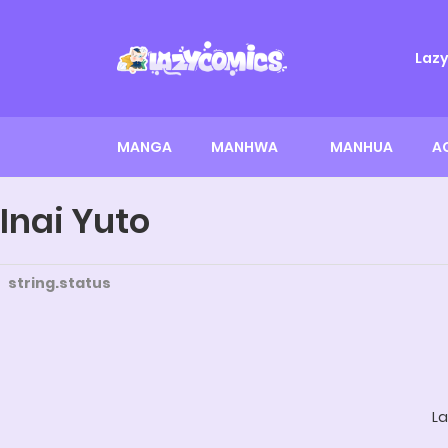
Laz
MANGA
MANHWA
MANHUA
A
Inai Yuto
string.status
La