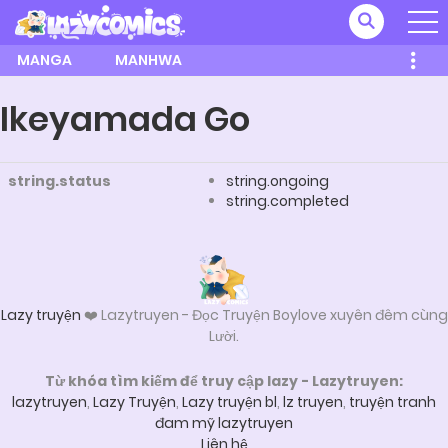
MANGA
MANHWA
Ikeyamada Go
string.status
string.ongoing
string.completed
Lazy truyện
❤️ Lazytruyen - Đọc Truyện Boylove xuyên đêm cùng
Lười.
Từ khóa tìm kiếm để truy cập lazy - Lazytruyen:
lazytruyen
,
Lazy Truyện
,
Lazy truyện bl
,
lz truyen
,
truyện tranh
đam mỹ lazytruyen
Liên hệ