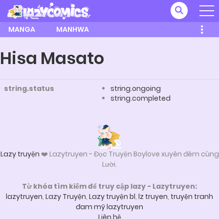
MANGA
MANHWA
Hisa Masato
string.status
string.ongoing
string.completed
Lazy truyện
❤️ Lazytruyen - Đọc Truyện Boylove xuyên đêm cùng
Lười.
Từ khóa tìm kiếm để truy cập lazy - Lazytruyen:
lazytruyen
,
Lazy Truyện
,
Lazy truyện bl
,
lz truyen
,
truyện tranh
đam mỹ lazytruyen
Liên hệ