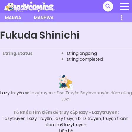
MANGA
MANHWA
Fukuda Shinichi
string.status
string.ongoing
string.completed
Lazy truyện
❤️ Lazytruyen - Đọc Truyện Boylove xuyên đêm cùng
Lười.
Từ khóa tìm kiếm để truy cập lazy - Lazytruyen:
lazytruyen
,
Lazy Truyện
,
Lazy truyện bl
,
lz truyen
,
truyện tranh
đam mỹ lazytruyen
Liên hệ