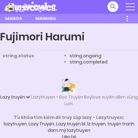
MANGA
MANHWA
Fujimori Harumi
string.status
string.ongoing
string.completed
Lazy truyện
❤️ Lazytruyen - Đọc Truyện Boylove xuyên đêm cùng
Lười.
Từ khóa tìm kiếm để truy cập lazy - Lazytruyen:
lazytruyen
,
Lazy Truyện
,
Lazy truyện bl
,
lz truyen
,
truyện tranh
đam mỹ lazytruyen
Liên hệ