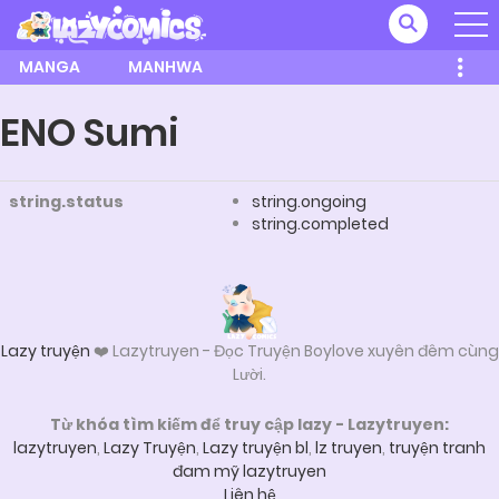
MANGA
MANHWA
ENO Sumi
string.status
string.ongoing
string.completed
Lazy truyện
❤️ Lazytruyen - Đọc Truyện Boylove xuyên đêm cùng
Lười.
Từ khóa tìm kiếm để truy cập lazy - Lazytruyen:
lazytruyen
,
Lazy Truyện
,
Lazy truyện bl
,
lz truyen
,
truyện tranh
đam mỹ lazytruyen
Liên hệ