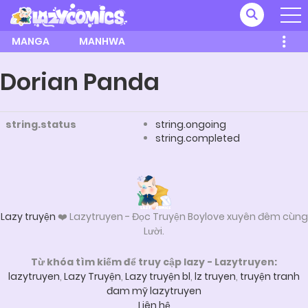
MANGA
MANHWA
Dorian Panda
string.status
string.ongoing
string.completed
Lazy truyện
❤️ Lazytruyen - Đọc Truyện Boylove xuyên đêm cùng
Lười.
Từ khóa tìm kiếm để truy cập lazy - Lazytruyen:
lazytruyen
,
Lazy Truyện
,
Lazy truyện bl
,
lz truyen
,
truyện tranh
đam mỹ lazytruyen
Liên hệ