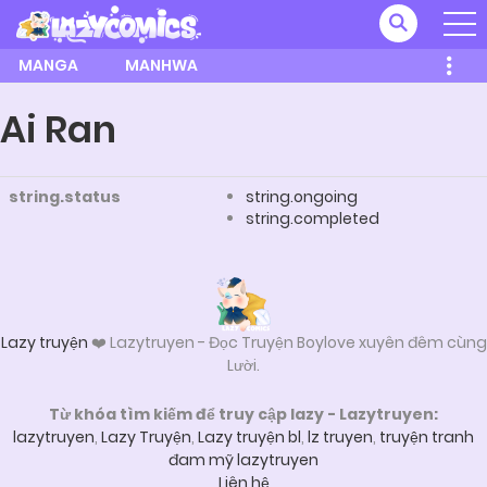
MANGA
MANHWA
Ai Ran
string.status
string.ongoing
string.completed
Lazy truyện
❤️ Lazytruyen - Đọc Truyện Boylove xuyên đêm cùng
Lười.
Từ khóa tìm kiếm để truy cập lazy - Lazytruyen:
lazytruyen
,
Lazy Truyện
,
Lazy truyện bl
,
lz truyen
,
truyện tranh
đam mỹ lazytruyen
Liên hệ