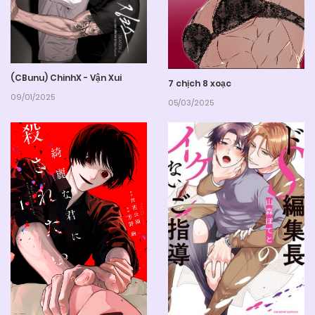
(CBunu) ChinhX - Vận Xui
7 chịch 8 xoạc
09/01/2025
05/03/2025