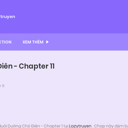
ytruyen
CTION
XEM THÊM
iên - Chapter 11
 11
uôi Dưỡng Chó Điên - Chapter 1 tại
Lazytruyen
. Chap này đảm bả