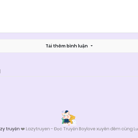
Tải thêm bình luận
M
zy truyện
❤️ Lazytruyen - Đọc Truyện Boylove xuyên đêm cùng Lư