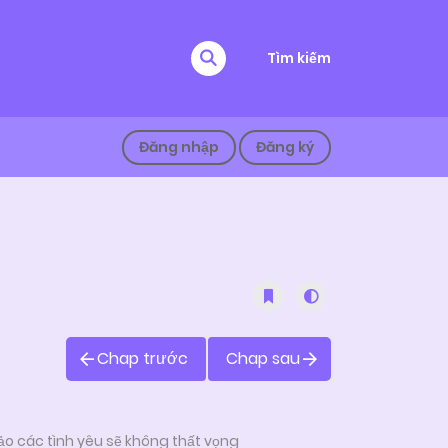
Tìm kiếm
Đăng nhập
Đăng ký
Chap trước
Chap sau
o các tình yêu sẽ không thất vọng