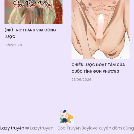
(NP) TRỞ THÀNH VUA CÔNG
LƯỢC
16/12/2024
CHIẾN LƯỢC ĐOẠT TÂM CỦA
CUỘC TÌNH ĐƠN PHƯƠNG
25/06/2026
Lazy truyện
❤️ Lazytruyen - Đọc Truyện Boylove xuyên đêm cùng