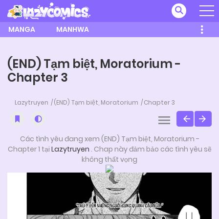
MANGA
MANHWA
(END) Tạm biệt, Moratorium -
Chapter 3
Lazytruyen
(END) Tạm biệt, Moratorium
Chapter 3
Các tình yêu đang xem (END) Tạm biệt, Moratorium -
Chapter 1 tại
Lazytruyen
. Chap này đảm bảo các tình yêu sẽ
không thất vọng